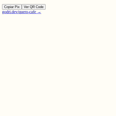
Copiar Pix
Ver QR Code
godri.dev/quero-cafe →