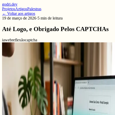
godri
.
dev
Projetos
Artigos
Palestras
← Voltar aos artigos
19 de março de 2026
·
5
min de leitura
Até Logo, e Obrigado Pelos CAPTCHAs
ia
web
reflexão
captcha